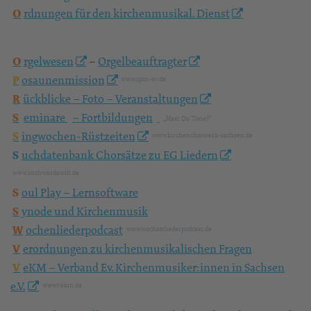
L
andeskirchenmusikdirektor
LKMD
L
andeskirche – Kirchenmusik
www.evlks.de
M
aterialien
N
otenausgaben
O
rdnungen für den kirchenmusikal. Dienst
O
rgelwesen
–
Orgelbeauftragter
P
osaunenmission
www.spm-ev.de
R
ückblicke – Foto – Veranstaltungen
S
eminare
– Fortbildungen
„Hast Du Töne?“
S
ingwochen-Rüstzeiten
www.kirchenchorwerk-sachsen.de
S
uchdatenbank Chorsätze zu EG Liedern
www.suchwerdawill.de
S
oul Play – Lernsoftware
S
ynode und Kirchenmusik
W
ochenliederpodcast
www.wochenliederpodcast.de