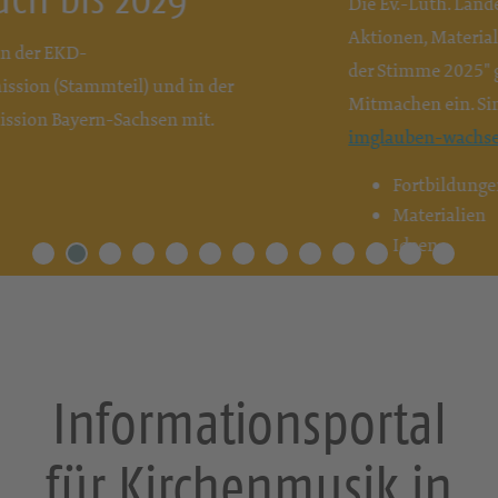
Die Ev.-Luth. Landeskirche lädt mit vielfältigen
Aktionen, Materialien und Fortbildungen im "Jahr
der Stimme 2025" große und kleine Stimmen zum
Mitmachen ein. Sind Sie dabei?
www.singend-
imglauben-wachsen.de
Fortbildungen
Materialien
Ideen
Mehr erfahren