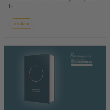
Auch 2027 wird es wieder möglich sein,
landeskirchenweit ausgeschriebene
kirchenmusikalische Fortbildungen – Seminare –
Rüstzeiten in unserem Fortbildungsfolder „Hast Du
[…]
weiterlesen