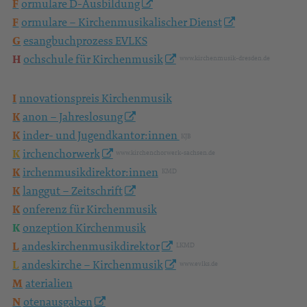
F
ilmbeiträge
F
ortbildungen
„Hast Du Töne?“
F
ortbildungen Fachbeauftragte
F
ormulare D-Ausbildung
F
ormulare – Kirchenmusikalischer Dienst
G
esangbuchprozess EVLKS
H
ochschule für Kirchenmusik
www.kirchenmusik-dresden.de
I
nnovationspreis Kirchenmusik
K
anon – Jahreslosung
K
inder- und Jugendkantor:innen
KJB
K
irchenchorwerk
www.kirchenchorwerk-sachsen.de
K
irchenmusikdirektor:innen
KMD
K
langgut – Zeitschrift
K
onferenz für Kirchenmusik
K
onzeption Kirchenmusik