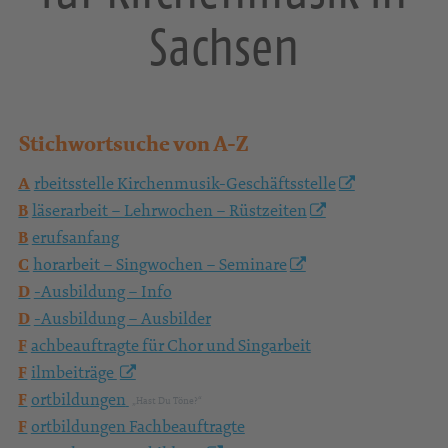
Informationsportal
für Kirchenmusik in
Sachsen
Stichwortsuche von A-Z
A
rbeitsstelle Kirchenmusik-Geschäftsstelle
B
läserarbeit – Lehrwochen – Rüstzeiten
B
erufsanfang
C
horarbeit – Singwochen – Seminare
D
-Ausbildung – Info
D
-Ausbildung – Ausbilder
F
achbeauftragte für Chor und Singarbeit