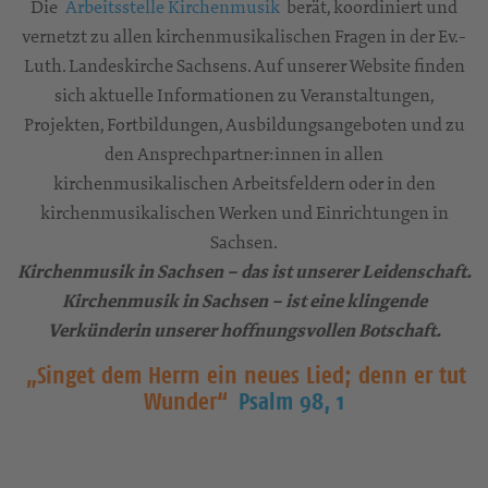
V
erordnungen zu kirchenmusikalischen Fragen
V
eKM – Verband Ev. Kirchenmusiker:innen in Sachsen
e.V.
www.vekm.de
Die
Arbeitsstelle Kirchenmusik
berät, koordiniert und
vernetzt zu allen kirchenmusikalischen Fragen in der Ev.-
Luth. Landeskirche Sachsens. Auf unserer Website finden
sich aktuelle Informationen zu Veranstaltungen,
Projekten, Fortbildungen, Ausbildungsangeboten und zu
den Ansprechpartner:innen in allen
kirchenmusikalischen Arbeitsfeldern oder in den
kirchenmusikalischen Werken und Einrichtungen in
Sachsen.
Kirchenmusik in Sachsen – das ist unserer Leidenschaft.
Kirchenmusik in Sachsen – ist eine klingende
Verkünderin unserer hoffnungsvollen Botschaft.
„Singet dem Herrn ein neues Lied; denn er tut