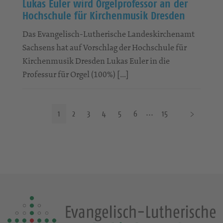
Lukas Euler wird Orgelprofessor an der
Hochschule für Kirchenmusik Dresden
Das Evangelisch-Lutherische Landeskirchenamt
Sachsens hat auf Vorschlag der Hochschule für
Kirchenmusik Dresden Lukas Euler in die
Professur für Orgel (100%) […]
N
1
2
3
4
5
6
15
ä
c
h
s
t
e
S
e