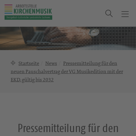
Suche
T
o
g
g
l
e
n
Startseite
News
Pressemitteilung für den
a
neuen Pauschalvertrag der VG Musikedition mit der
v
EKD, gültig bis 2032
i
g
a
t
i
o
Pressemitteilung für den
n