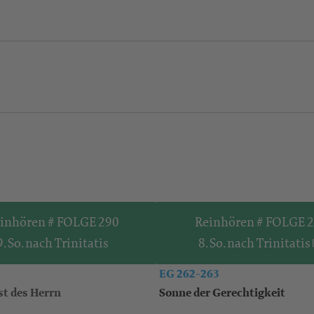
inhören # FOLGE 290
Reinhören # FOLGE 
9. So. nach Trinitatis
8. So. nach Trinitatis
EG 262-263
st des Herrn
Sonne der Gerechtigkeit