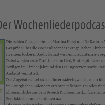
Der Wochenliederpodcas
Die beiden Gastgeberinnen Martina Hergt und Dr. Kathrin
Gespräch
über die Wochenlieder des evangelischen Kirchen
In einem lockeren Audioformat wird ein Lied
intensiv vorg
Dabei werden erste Türöffner zum Lied, Hintergründe zu de
Bezügen im Kirchenjahr und den Lesungstexten sowie Praxi
Andacht vermittelt.
Das Angebot richtet sich an
Interessierte
, welche mehr übe
im Liturgischen Kalenders erfahren möchten. Im Blick sind
Ehrenamtliche aus dem Bereich Kirchenmusik, Pfarrer:inn
Berufskirchenmusiker:innen u.a
Die erste Podcastfolge wurde erstmals
zum Johannisfest 2