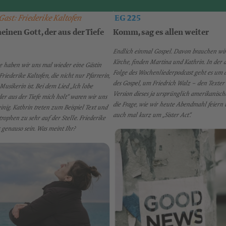
EG 225
Gast: Friederike Kaltofen
einen Gott, der aus der Tiefe
Komm, sag es allen weiter
Endlich einmal Gospel. Davon brauchen wir
Kirche, finden Martina und Kathrin. In der 
ge haben wir uns mal wieder eine Gästin
Folge des Wochenliederpodcast geht es um 
riederike Kaltofen, die nicht nur Pfarrerin,
des Gospel, um Friedrich Walz – den Texter
usikerin ist. Bei dem Lied „Ich lobe
Version dieses ja ursprünglich amerikanisc
er aus der Tiefe mich holt“ waren wir uns
die Frage, wie wir heute Abendmahl feiern 
inig. Kathrin treten zum Beispiel Text und
auch mal kurz um „Sister Act“.
rophen zu sehr auf der Stelle. Friederike
 genauso sein. Was meint Ihr?