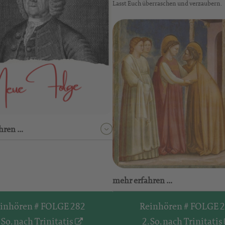
Lasst Euch überraschen und verzaubern.
hren …
mehr erfahren …
inhören # FOLGE 282
Reinhören # FOLGE 
. So. nach Trinitatis
2. So. nach Trinitatis