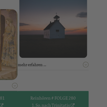
mehr erfahren …
281
Reinhören # FOLGE 280
1. So. nach Trinitatis