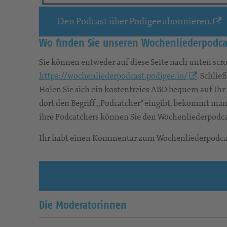
Den Podcast über Podigee abonnieren.
Wo finden Sie unseren Wochenliederpodca
Sie können entweder auf diese Seite nach unten scro
https://wochenliederpodcast.podigee.io/
. Schlie
Holen Sie sich ein kostenfreies ABO bequem auf Ih
dort den Begriff „Podcatcher“ eingibt, bekommt man
ihre Podcatchers können Sie den Wochenliederpodca
Ihr habt einen Kommentar zum Wochenliederpodcas
Die Moderatorinnen