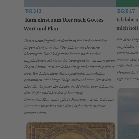
EG 312
EG:E 17
Ich lobe m
Kam einst zum Ufer nach Gottes
mich holt
Wort und Plan
Für diese Fol
Dieses ursprünglich niederländische Kirchenlied hat
eingeladen – F
Jürgen Henkys in den 70er Jahren ins Deutsche
sondern auch M
übertragen. Das Lied gehört immer noch zu den
meinen Gott, d
ungehobenen Schätzen des Gesangbuchs, was auch daran
erfreulich une
liegen könnte, dass der Johannistag nicht überall gefeiert
Melodie der St
wird. Wir haben diese Misere jedenfalls zum Anlass
sagt: Das muss
genommen, eine lange Folge aufzunehmen. Wir reden
über die Verfasser des Liedes, die Melodie, über Johannes
den Täufer und über den Johannistag.
Und in den Shownotes gibt es Hinweise, wie Ihr Teil eines
Promotionsprojektes über den Wochenliederpodcast
werden könnt.