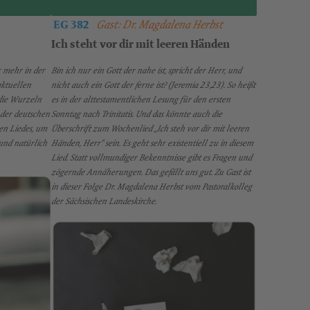
EG 382
Gast: Dr. Magdalena Herbst
Ich steht vor dir mit leeren Händen
 mehr in der
Bin ich nur ein Gott der nahe ist, spricht der Herr, und
aktuellen
nicht auch ein Gott der ferne ist? (Jeremia 23,23). So heißt
die Wurzeln
es in der alttestamentlichen Lesung für den ersten
 der deutschen
Sonntag nach Trinitatis. Und das könnte auch die
hen Liedes, um
Überschrift zum Wochenlied „Ich steh vor dir mit leeren
und natürlich
Händen, Herr“ sein. Es geht sehr existentiell zu in diesem
Lied. Statt vollmundiger Bekenntnisse gibt es Fragen und
zögernde Annäherungen. Das gefällt uns gut. Zu Gast ist
in dieser Folge Dr. Magdalena Herbst vom Pastoralkolleg
der Sächsischen Landeskirche.