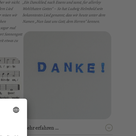
er wir nicht.
„Ein Dancklied, nach Essens und sunst, fur allerley
dem Lied
Wohlthaten Gottes“ – So hat Ludwig Helmbold sein
 reisen wir
bekanntestes Lied genannt, dass wir heute unter dem
chen
Namen „Nun lasst uns Gott, dem Herren“ kennen.
 sogar mal
ort Sonnengott
eit etwas zu
mehr erfahren …