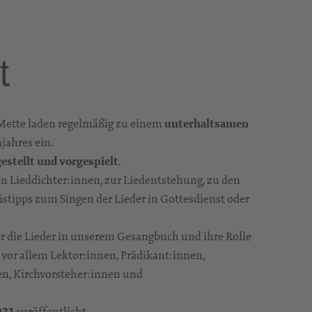
t
 Mette laden regelmäßig zu einem
unterhaltsamen
jahres ein.
estellt und vorgespielt
.
n Lieddichter:innen, zur Liedentstehung, zu den
stipps zum Singen der Lieder in Gottesdienst oder
r die Lieder in unserem Gesangbuch und ihre Rolle
 vor allem Lektor:innen, Prädikant:innen,
en, Kirchvorsteher:innen und
021
veröffentlicht. .