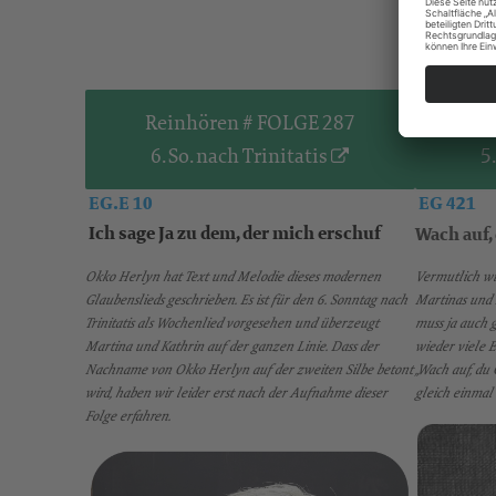
Reinhören # FOLGE 287
Re
6. So. nach Trinitatis
5
EG.E 10
EG 421
Ich sage Ja zu dem, der mich erschuf
Wach auf,
Okko Herlyn hat Text und Melodie dieses modernen
Vermutlich wir
Glaubenslieds geschrieben. Es ist für den 6. Sonntag nach
Martinas und K
Trinitatis als Wochenlied vorgesehen und überzeugt
muss ja auch g
Martina und Kathrin auf der ganzen Linie. Dass der
wieder viele 
Nachname von Okko Herlyn auf der zweiten Silbe betont
„Wach auf, du 
wird, haben wir leider erst nach der Aufnahme dieser
gleich einmal 
Folge erfahren.