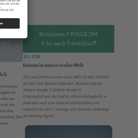
285
Reinhören # FOLGE 284
 bei
4. So. nach Trinitatis
EG 428
Komm in unsre stolze Welt
dich
Das Lied „Komm in unsre stolze Welt“ ist über 50 Jahre
alt, aber kein bisschen altbacken. Martina mag am
d zu einem
liebsten Strophe 3, Kathrin Strophe 4.
Es geht um
Ursprünglich war das Lied als Adventslied gedacht, es
“ oder um
passt aber auch zum Ende des Kirchenjahres und
 ist, die
natürlich für den 4. Sonntag nach Trinitatis. Unbedingt
eim. Das
am Sonntag singen!
chrieben. Die
esius