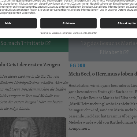
mehr erfahren …
inhören # FOLGE 286
Reinhören # FOLGE 
. So. nach Trinitatis
Tag des Besuchs Marias
Elisabeth
 du Geist der ersten Zeugen
EG 308
Mein Seel, o Herr, muss loben 
d es dieses Lied nie in die Top Ten von
athrins Lieblingsliedern schaffen. Aber das
Heute haben wir ein ganz besonderes Lie
ar nicht sein. Trotzdem machen die beiden
ganz besonderen Festtag für Euch dabei. 
Entdeckungen in Text und Melodie von
den „Tag des Besuchs Marias bei Elisabeth
Geist der ersten Zeugen“. Hört am besten
„Mariä Heimsuchung“, wobei es nicht Maria
in die Folge hinein.
heimgesucht wird, sondern Maria sucht h
passende Lied dazu hat Erasmus Alber ges
Melodie wurde wohl von Bartholomäus G
komponiert.