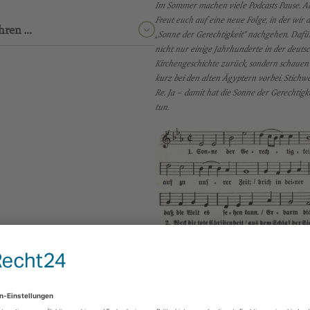
Im Sommer machen viele Podcasts Pause. Ab
Freut euch auf eine neue Folge, in der wir 
hren …
„Sonne der Gerechtigkeit“ nachgehen. Dafür
nicht nur einige Jahrhunderte in der deuts
Kirchengeschichte zurück, sondern schauen
kurz bei den alten Ägyptern vorbei. Stichw
Re. Ja – damit hat die Sonne der Gerechtigk
tun.