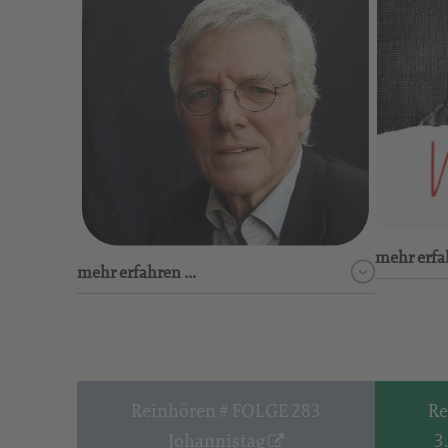
mehr erfa
mehr erfahren …
Reinhören # FOLGE 283
Re
Johannistag
3