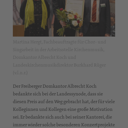
Martina Hergt, Fachbeauftragte für Chor- und
Singarbeit in der Arbeitsstelle Kirchenmusik,
Domkantor Albrecht Koch und
Landeskirchenmusikdirektor Burkhard Rüger
(v.l.n.r.)
Der Freiberger Domkantor Albrecht Koch
bedankte sich bei der Landessynode, dass sie
diesen Preis auf den Weg gebracht hat, der für viele
Kolleginnen und Kollegen eine große Motivation
sei. Er bedankte sich auch bei seiner Kantorei, die
immer wieder solche besonderen Konzertprojekte