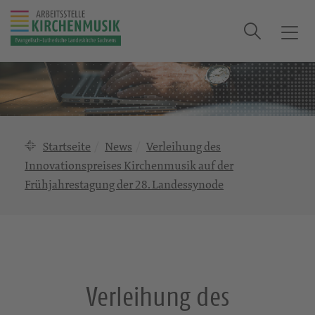
Suche
T
o
g
g
l
e
n
Startseite
News
Verleihung des
a
Innovationspreises Kirchenmusik auf der
v
Frühjahrestagung der 28. Landessynode
i
g
a
t
i
o
Verleihung des
n