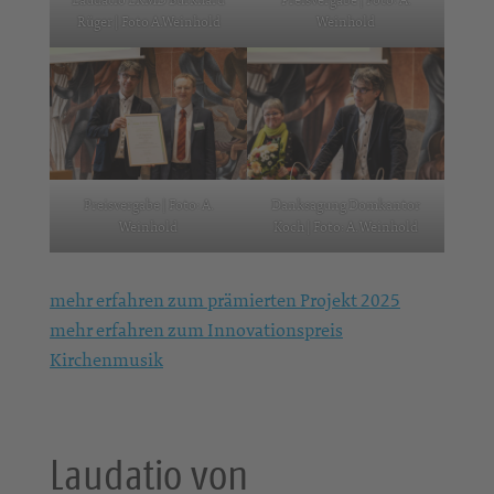
Rüger | Foto A.Weinhold
Weinhold
Preisvergabe | Foto: A.
Danksagung Domkantor
Weinhold
Koch | Foto: A. Weinhold
mehr erfahren zum prämierten Projekt 2025
mehr erfahren zum Innovationspreis
Kirchenmusik
Laudatio von