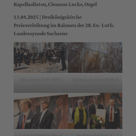
Kapellsolisten, Clemens Lucke, Orgel
13.04.2025 | Dreikönigskirche
Preisverleihung im Rahmen der 28. Ev.-Luth.
Landessynode Sachsens
Konzert am 12.04.2025 |
Das Fastentuch von Michael
Foto: M. Hergt
Morgner | Foto: M. Hergt
Laudatio LKMD Burkhard
Preisvergabe | Foto: A.