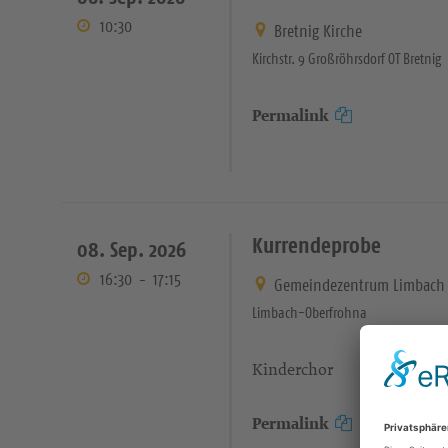
10:30
Bretnig Kirche
Kirchstr. 9 Großröhrsdorf OT Bretnig
Permalink
Kurrendeprobe
08. Sep. 2026
16:30
-
17:15
Gemeindezentrum Limbach 
Limbach-Oberfrohna
Kinderchor
Permalink