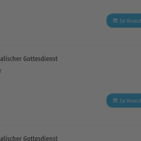
Zur Verans
alischer Gottesdienst
f
Zur Verans
alischer Gottesdienst