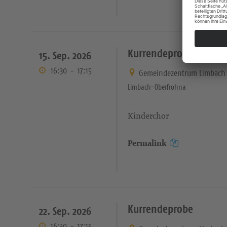
Kurrendeprobe
15. Sep. 2026
16:30
-
17:15
Gemeindezentrum Limbach 
Limbach-Oberfrohna
Kinderchor
Permalink
Kurrendeprobe
22. Sep. 2026
16:30
-
17:15