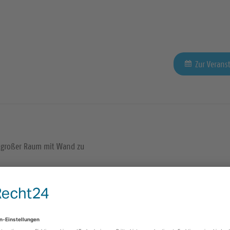
Zur Verans
großer Raum mit Wand zu
Zur Verans