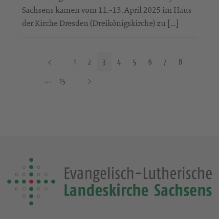
Sachsens kamen vom 11.-13. April 2025 im Haus
der Kirche Dresden (Dreikönigskirche) zu […]
V
1
2
3
4
5
6
7
8
o
N
15
r
ä
h
c
e
h
r
s
i
t
g
e
e
S
S
e
e
i
i
t