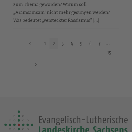
zum Thema geworden? Warum soll
„Aramsamsam“ nicht mehr gesungen werden?
Was bedeutet „versteckter Rassismus“ […]
V
1
2
3
4
5
6
7
o
15
r
N
h
ä
e
c
r
h
i
s
g
t
e
e
S
S
e
e
i