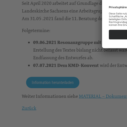
Seit April 2020 arbeitet auf Grundlage der Drucksac
Landeskirche Sachsens eine Arbeitsgruppe unter L
Am 31.05 .2021 fand die 11. Beratung der Arbeitsgru
Folgetermine:
0
9.06.2021 Resonanzgruppe mit internen un
Erstellung des Textes bislang nicht befasst wa
Endfassung des Entwurfes ab.
07.07.2021 Dem KMD-Konvent
wird der Entw
Information herunterladen
Weiter Informationen siehe
MATERIAL – Dokument
Zurück