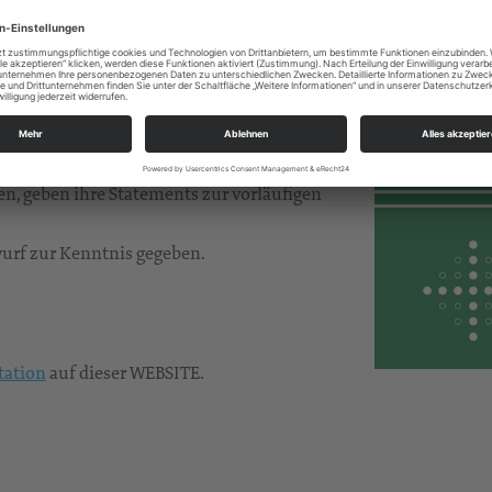
he 278 der 27. Landessynode der Ev.-Luth.
eitung von LKMD Markus Leidenberger.
ppe statt.
d externen Experten
, welche mit der
ren, geben ihre Statements zur vorläufigen
urf zur Kenntnis gegeben.
ation
auf dieser WEBSITE.