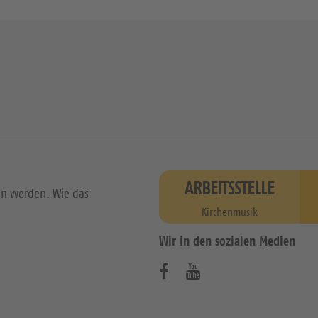
ARBEITSSTELLE
en werden. Wie das
Kirchenmusik
Wir in den sozialen Medien
B
B
e
e