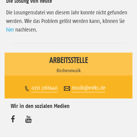
Die Losung von heute
Die Losungensdatei von diesem Jahr konnte nicht gefunden
werden. Wie das Problem gelöst werden kann, können Sie
hier
nachlesen.
ARBEITSSTELLE
Kirchenmusik
0351 3186440
musik@evlks.de
Wir in den sozialen Medien
B
B
e
e