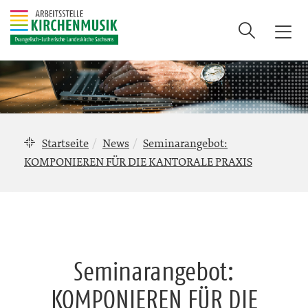
Suche
T
o
g
g
l
e
n
Startseite
News
Seminarangebot:
a
KOMPONIEREN FÜR DIE KANTORALE PRAXIS
v
i
g
a
t
i
Seminarangebot:
o
n
KOMPONIEREN FÜR DIE