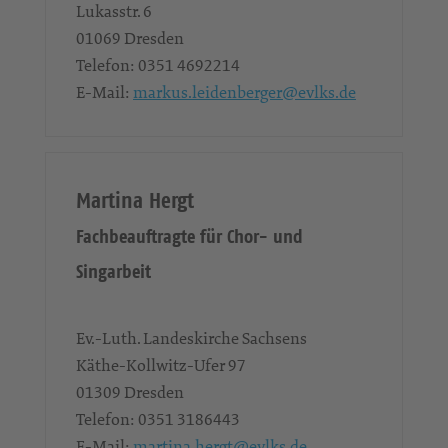
Lukasstr. 6
01069
Dresden
Telefon:
0351 4692214
E-Mail:
markus.leidenberger@evlks.de
Martina Hergt
Fachbeauftragte für Chor- und
Singarbeit
Ev.-Luth. Landeskirche Sachsens
Käthe-Kollwitz-Ufer 97
01309
Dresden
Telefon:
0351 3186443
E-Mail:
martina.hergt@evlks.de