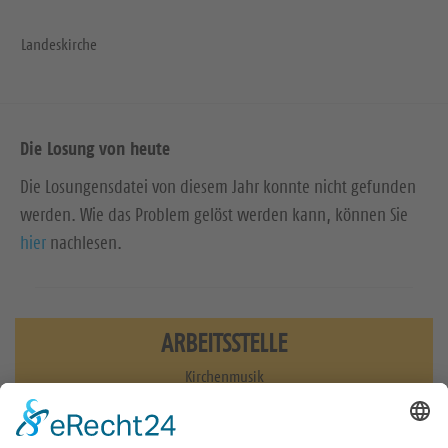
Landeskirche
Die Losung von heute
Die Losungensdatei von diesem Jahr konnte nicht gefunden
werden. Wie das Problem gelöst werden kann, können Sie
hier
nachlesen.
ARBEITSSTELLE
Kirchenmusik
0351 3186440
musik@evlks.de