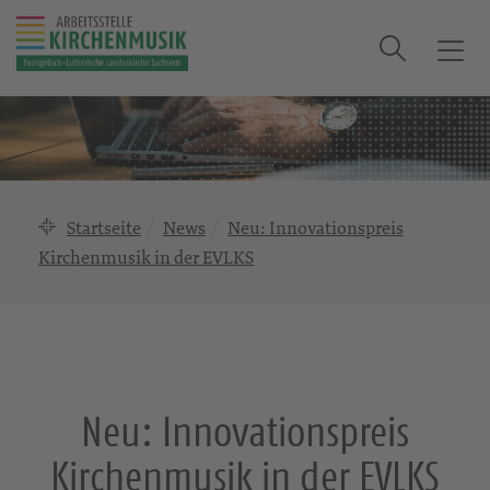
Suche
T
o
g
g
l
e
n
Startseite
News
Neu: Innovationspreis
a
Kirchenmusik in der EVLKS
v
i
g
a
t
i
Neu: Innovationspreis
o
n
Kirchenmusik in der EVLKS