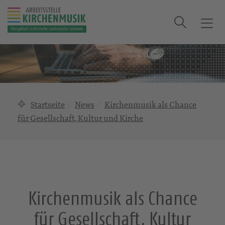
Suche
T
o
g
g
l
e
n
Startseite
News
Kirchenmusik als Chance
a
für Gesellschaft, Kultur und Kirche
v
i
g
a
t
i
Kirchenmusik als Chance
o
n
für Gesellschaft, Kultur