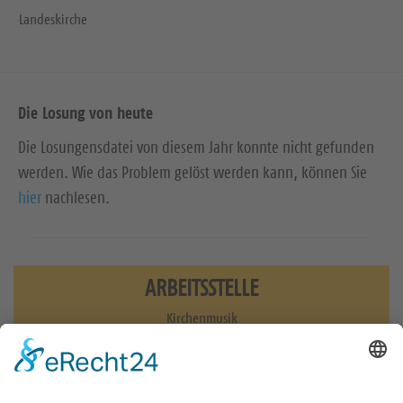
Landeskirche
Die Losung von heute
Die Losungensdatei von diesem Jahr konnte nicht gefunden
werden. Wie das Problem gelöst werden kann, können Sie
hier
nachlesen.
ARBEITSSTELLE
Kirchenmusik
0351 3186440
musik@evlks.de