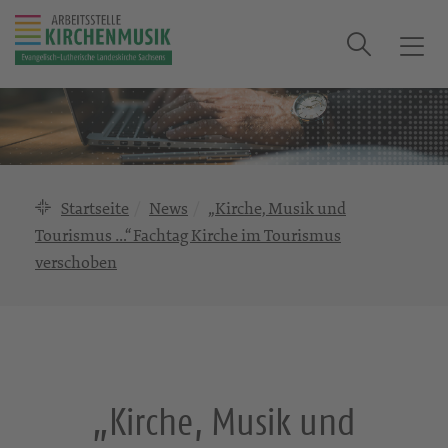
Suche
T
o
g
g
l
e
n
Startseite
News
„Kirche, Musik und
a
Tourismus …“ Fachtag Kirche im Tourismus
v
verschoben
i
g
a
t
i
o
„Kirche, Musik und
n