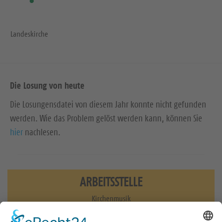
Landeskirche
Die Losung von heute
Die Losungensdatei von diesem Jahr konnte nicht gefunden
werden. Wie das Problem gelöst werden kann, können Sie
hier
nachlesen.
ARBEITSSTELLE
Kirchenmusik