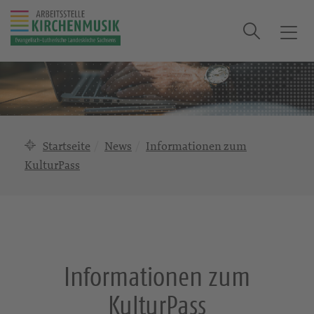
Suche
T
o
g
g
l
e
n
Startseite
News
Informationen zum
a
KulturPass
v
i
g
a
t
i
Informationen zum
o
n
KulturPass