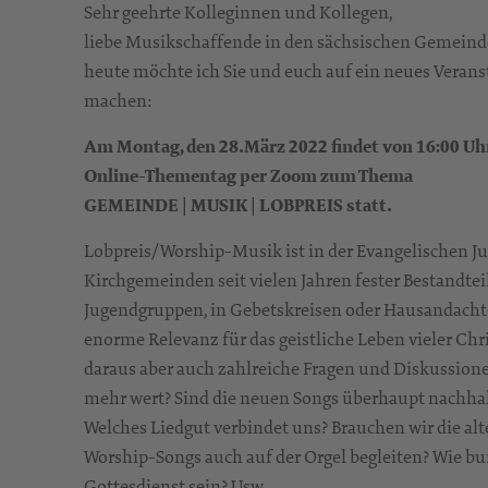
Sehr geehrte Kolleginnen und Kollegen,
liebe Musikschaffende in den sächsischen Gemein
heute möchte ich Sie und euch auf ein neues Vera
machen:
Am Montag, den 28.März 2022 findet von 16:00 Uhr
Online-Thementag per Zoom zum Thema
GEMEINDE | MUSIK | LOBPREIS statt.
Lobpreis/Worship-Musik ist in der Evangelischen J
Kirchgemeinden seit vielen Jahren fester Bestandtei
Jugendgruppen, in Gebetskreisen oder Hausandachten
enorme Relevanz für das geistliche Leben vieler Chri
daraus aber auch zahlreiche Fragen und Diskussione
mehr wert? Sind die neuen Songs überhaupt nachhalti
Welches Liedgut verbindet uns? Brauchen wir die 
Worship-Songs auch auf der Orgel begleiten? Wie b
Gottesdienst sein? Usw.