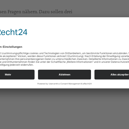
en Fragen nähern. Dazu sollen drei
e geben, um in Kleingruppen darüber zu
gehört werden. Im Austausch wollen wir
ugendpfarramt Sachsen LJP (evjusa.de)
erzuleiten, die für das Thema brennen:
er, Gottesdienst-Verantwortliche.