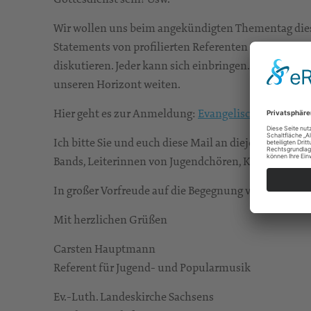
Wir wollen uns beim angekündigten Thementag dies
Statements von profilierten Referenten Denkanstöß
diskutieren. Jeder kann sich einbringen. Jeder soll 
unseren Horizont weiten.
Hier geht es zur Anmeldung:
Evangelisches Landesj
Ich bitte Sie und euch diese Mail an diejenigen weit
Bands, Leiterinnen von Jugendchören, Kirchenmusik
In großer Vorfreude auf die Begegnung verbleibe ich
Mit herzlichen Grüßen
Carsten Hauptmann
Referent für Jugend- und Popularmusik
Ev.-Luth. Landeskirche Sachsens