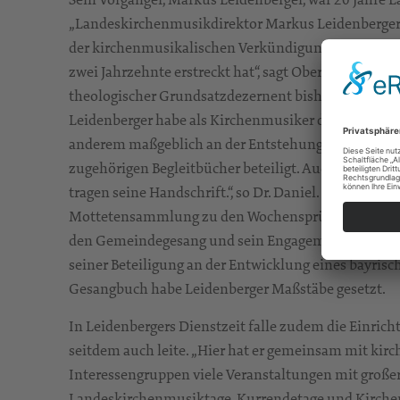
„Landeskirchenmusikdirektor Markus Leidenberger 
der kirchenmusikalischen Verkündigung des Evangel
zwei Jahrzehnte erstreckt hat“, sagt Oberlandeskirche
theologischer Grundsatzdezernent bisher für den B
Leidenberger habe als Kirchenmusiker die sächsisch
anderem maßgeblich an der Entstehung des Liederb
zugehörigen Begleitbücher beteiligt. Auch die And
tragen seine Handschrift.“, so Dr. Daniel.
Eigene Komp
Mottetensammlung zu den Wochensprüchen „Aus sein
den Gemeindegesang und sein Engagement für die E
seiner Beteiligung an der Entwicklung eines bayris
Gesangbuch habe Leidenberger Maßstäbe gesetzt.
In Leidenbergers Dienstzeit falle zudem die Einrich
seitdem auch leite. „Hier hat er gemeinsam mit ki
Interessengruppen viele Veranstaltungen mit großer
Landeskirchenmusiktage, Kurrendetage und Kirchen