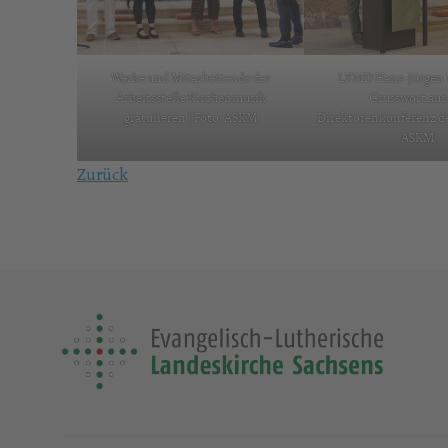
Werke und Mitarbeitende der
LKMD Hans-Jürgen 
Arbeitsstelle Kirchenmusik
Grusswort aus
gratulieren | Foto: ASKM
Direktorenkonferenz de
ASKM
Zurück