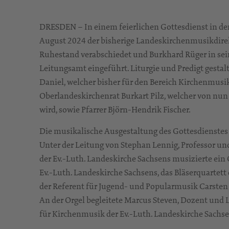
DRESDEN – In einem feierlichen Gottesdienst in de
August 2024 der bisherige Landeskirchenmusikdire
Ruhestand verabschiedet und Burkhard Rüger in se
Leitungsamt eingeführt. Liturgie und Predigt gestal
Daniel, welcher bisher für den Bereich Kirchenmusik
Oberlandeskirchenrat Burkart Pilz, welcher von nun
wird, sowie Pfarrer Björn-Hendrik Fischer.
Die musikalische Ausgestaltung des Gottesdienstes
Unter der Leitung von Stephan Lennig, Professor u
der Ev.-Luth. Landeskirche Sachsens musizierte ei
Ev.-Luth. Landeskirche Sachsens, das Bläserquartet
der Referent für Jugend- und Popularmusik Carsten
An der Orgel begleitete Marcus Steven, Dozent und 
für Kirchenmusik der Ev.-Luth. Landeskirche Sachse