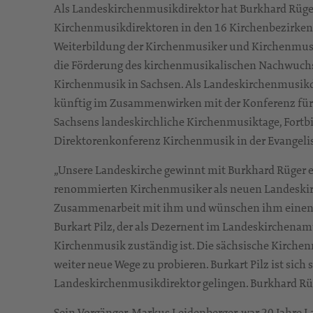
Als Landeskirchenmusikdirektor hat Burkhard Rüger
Kirchenmusikdirektoren in den 16 Kirchenbezirken 
Weiterbildung der Kirchenmusiker und Kirchenmu
die Förderung des kirchenmusikalischen Nachwuchses
Kirchenmusik in Sachsen. Als Landeskirchenmusikdir
künftig im Zusammenwirken mit der Konferenz für 
Sachsens landeskirchliche Kirchenmusiktage, Fortbi
Direktorenkonferenz Kirchenmusik in der Evangeli
„Unsere Landeskirche gewinnt mit Burkhard Rüger 
renommierten Kirchenmusiker als neuen Landeskirc
Zusammenarbeit mit ihm und wünschen ihm einen gu
Burkart Pilz, der als Dezernent im Landeskirchenam
Kirchenmusik zuständig ist. Die sächsische Kirchenm
weiter neue Wege zu probieren. Burkart Pilz ist sich
Landeskirchenmusikdirektor gelingen. Burkhard Rüge
Sein Vorgänger, Markus Leidenberger, war 20 Jahre 