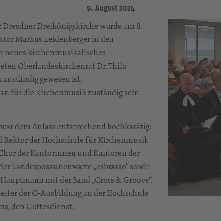
9. August 2024
r Dresdner Dreikönigskirche wurde am 8.
ktor Markus Leidenberger in den
in neues kirchenmusikalisches
teten Oberlandeskirchenrat Dr. Thilo
 zuständig gewesen ist,
 an für die Kirchenmusik zuständig sein
 war dem Anlass entsprechend hochkarätig:
nd Rektor der Hochschule für Kirchenmusik
n Chor der Kantorinnen und Kantoren der
t der Landesposaunenwarte „esbrasso“ sowie
 Hauptmann mit der Band „Cross & Groove“.
Leiter der C-Ausbildung an der Hochschule
ns, den Gottesdienst.