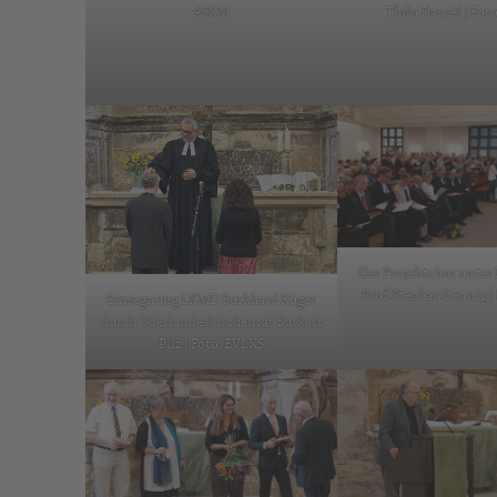
ASKM
Thilo Daniel | Fo
Der Projektchor unter
Prof. Stephan Lennig 
Einsegnung LKMD Burkhard Rüger
durch Oberlandeskirchenrat Burkart
Pilz | Foto: EVLKS