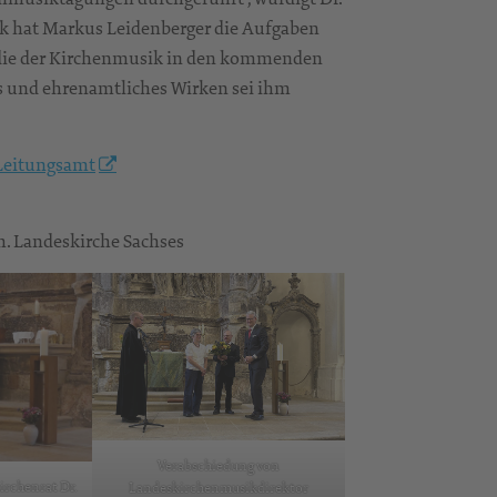
ik hat Markus Leidenberger die Aufgaben
 die der Kirchenmusik in den kommenden
es und ehrenamtliches Wirken sei ihm
Leitungsamt
th. Landeskirche Sachses
Verabschiedung von
rchenrat Dr.
Landeskirchenmusikdirektor