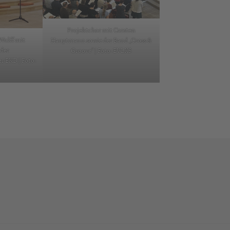
Projektchor mit Carsten
Wulff mit
Hauptmann sowie der Band „Cross &
 der
Groove“ | Foto: EVLKS
r EKD | Foto: