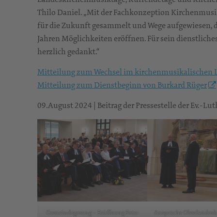
Thilo Daniel. „Mit der Fachkonzeption Kirchenmus
für die Zukunft gesammelt und Wege aufgewiesen,
Jahren Möglichkeiten eröffnen. Für sein dienstlich
herzlich gedankt.“
Mitteilung zum Wechsel im kirchenmusikalischen 
Mitteilung zum Dienstbeginn von Burkard Rüger
09.August 2024 | Beitrag der Pressestelle der Ev.-Lu
Gemeindegesang – Eröffnung Foto:
Ansprache Oberlandeski