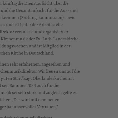
 künftig die Dienstaufsicht über die
und die Gesamtaufsicht für die Aus- und
sikerinnen (Prüfungskommission) sowie
 und ist Leiter der Arbeitsstelle
ektor veranlasst und organisiert er
Kirchenmusik der Ev.-Luth. Landeskirche
ldungswochen und ist Mitglied in der
schen Kirche in Deutschland.
einen sehr erfahrenen, angesehen und
henmusikdirektor. Wir freuen uns auf die
ten Start“, sagt Oberlandeskirchenrat
t seit Sommer 2024 auch für die
usik sei sehr stark und zugleich gelte es
 sicher: „Das wird mit dem neuen
r hat unser volles Vertrauen.“
Landeskirchenmusikdirektor.