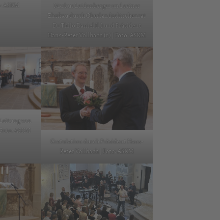
to: ASKM
Markus Leidenberger und seiner
Ehefrau durch Oberlandeskirchenrat
Dr. Thilo Daniel (l.) und Präsident
Hans-Peter Vollbach (r.) | Foto: ASKM
 Leitung von
| Foto: ASKM
Gratulation durch Präsident Hans-
Peter Vollbach | Foto: ASKM