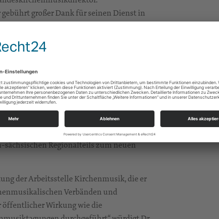
gebührt großer Dank für seinen Dienst in
iums und der Leitung, der sich über mehr
nrat Dr. Thilo Daniel, welcher als
ereich der Kirchenmusik zuständig war.
e Landeskirche geprägt. „Er war unter
uches „Singt von Hoffnung“ und der
achtsbücher der Reihe „Kommt, atmet auf“
ositionen, wie zuletzt die
er Fülle“, zeigten sein Augenmerk für
rneuerung des Kirchenliedes. Auch mit
ch-sächsischen Regionalteils zum neuen
tung der Arbeitsstelle Kirchenmusik, die er
rchenmusikalischen Verbänden und
 öffentlicher Wirkung wie die
musiktagungen durchgeführt“, würdigt Dr.