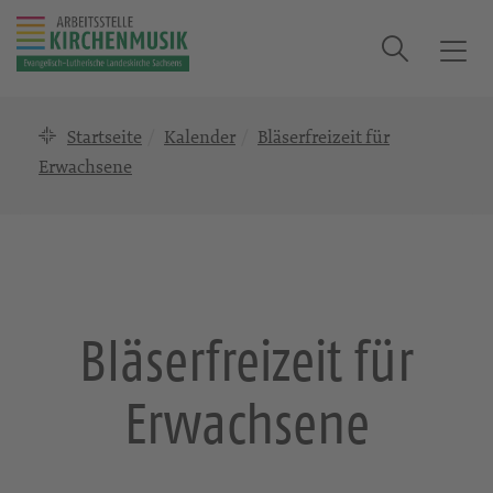
Suche
T
o
g
Startseite
Kalender
Bläserfreizeit für
g
l
Erwachsene
e
n
a
v
i
g
Bläserfreizeit für
a
t
Erwachsene
i
o
n