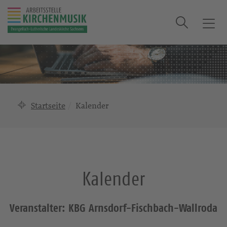
Suche
T
o
g
g
l
e
n
Startseite
Kalender
a
v
i
g
a
Kalender
t
i
o
Veranstalter: KBG Arnsdorf-Fischbach-Wallroda
n