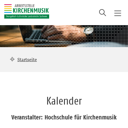
Suche
T
o
g
g
l
e
n
Startseite
a
v
i
g
a
Kalender
t
i
o
Veranstalter: Hochschule für Kirchenmusik
n