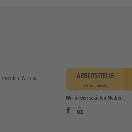
ARBEITSSTELLE
en werden. Wie das
Kirchenmusik
Wir in den sozialen Medien
B
B
e
e