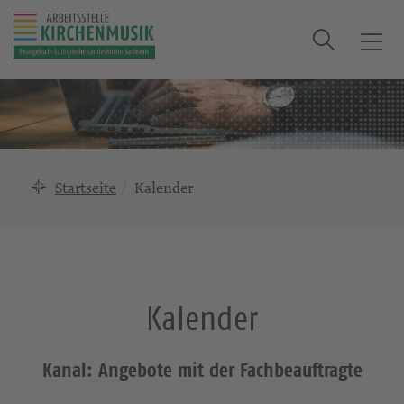
Suche
T
o
g
g
l
e
n
Startseite
Kalender
a
v
i
g
a
Kalender
t
i
o
Kanal: Angebote mit der Fachbeauftragte
n